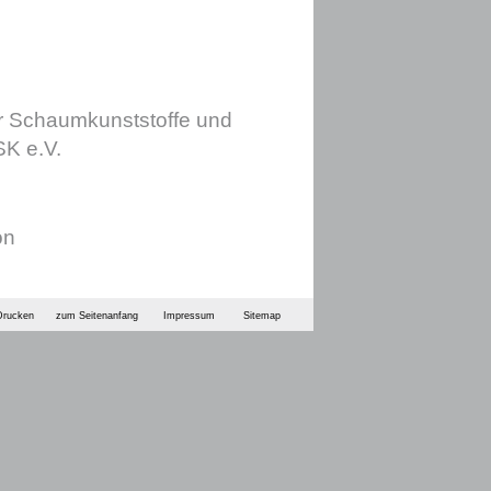
r Schaumkunststoffe und
SK e.V.
on
Drucken
zum Seitenanfang
Impressum
Sitemap