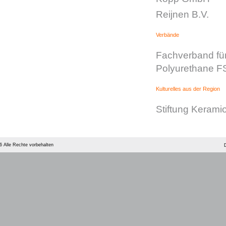
Reijnen B.V.
Verbände
Fachverband fü
Polyurethane F
Kulturelles aus der Region
Stiftung Kerami
 Alle Rechte vorbehalten