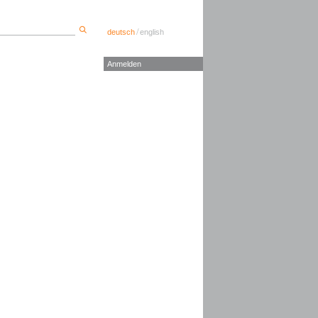
/
deutsch
english
Anmelden