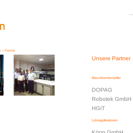
G
>
Partner
Unsere Partner
Maschinenhersteller
DOPAG
Robotek GmbH
HGiT
Lohnapplikationen
Köpp GmbH