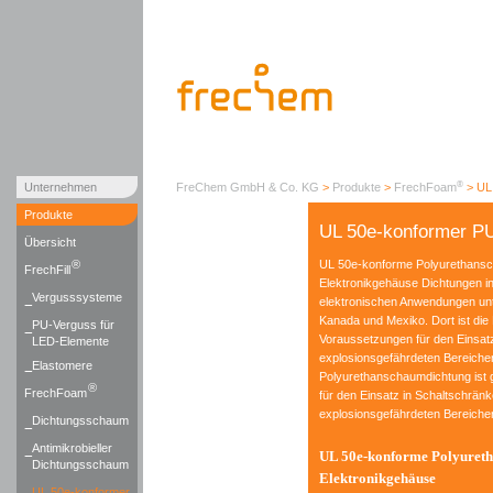
®
Unternehmen
FreChem GmbH & Co. KG
>
Produkte
>
FrechFoam
>
UL
Produkte
UL 50e-konformer 
Übersicht
®
UL 50e-konforme Polyurethansc
FrechFill
Elektronikgehäuse Dichtungen i
Vergusssysteme
elektronischen Anwendungen unt
Kanada und Mexiko. Dort ist die
PU-Verguss für
Voraussetzungen für den Einsat
LED-Elemente
explosionsgefährdeten Bereiche
Elastomere
Polyurethanschaumdichtung ist 
®
FrechFoam
für den Einsatz in Schaltschrän
explosionsgefährdeten Bereiche
Dichtungsschaum
Antimikrobieller
UL 50e-konforme Polyureth
Dichtungsschaum
Elektronikgehäuse
UL 50e-konformer