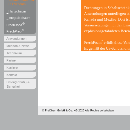
PU-Schaum
Dichtungen in Schaltschränk
Hartschaum
Anwendungen unterliegen str
Integralschaum
Kanada und Mexiko. Dort ist
®
Voraussetzungen für den Ein
FrechBond
®
explosionsgefährdeten Berei
FrechPrep
Anwendungen
®
FrechFoam
erfüllt diese Vo
Messen & News
ist gemäß der US-Schutznorm 
Technikum
Schaltschränken und Elektro
Bereichen freigegeben.
Partner
Karriere
Kontakt
Daten(schutz) &
Sicherheit
©
FreChem GmbH & Co. KG
2026 Alle Rechte vorbehalten