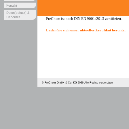
Kontakt
Daten(schutz) &
Sicherheit
FreChem ist nach DIN EN 9001:2015 zertifiziert.
Laden Sie sich unser aktuelles Zertifikat herunter
©
FreChem GmbH & Co. KG
2026 Alle Rechte vorbehalten