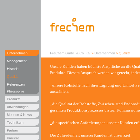
Unternehmen
FreChem GmbH & Co. KG
>
Unternehmen
>
Qualität
Management
Unsere Kunden haben höchste Ansprüche an die Quali
Historie
Produkte. Diesem Anspruch werden wir gerecht, inde
Qualität
Referenzen
_
unsere Rohstoffe nach ihrer Eignung und Umweltver
auswählen,
Philosophie
Produkte
_
die Qualität der Rohstoffe, Zwischen- und Endprod
Anwendungen
gesamten Produktionsprozesses bis zur Kommissioni
Messen & News
_
die spezifischen Anforderungen unserer Kunden erfü
Technikum
Partner
Die Zufriedenheit unserer Kunden ist unser Ziel.
Karriere