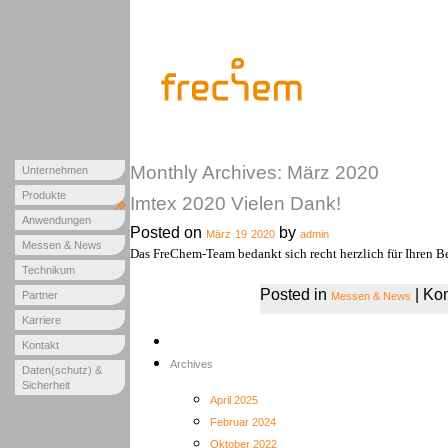
Monthly Archives: März 2020
Unternehmen
Produkte
Imtex 2020 Vielen Dank!
Anwendungen
Posted on
by
März
19
2020
admin
Messen & News
Das FreChem-Team bedankt sich recht herzlich für Ihren Be
Technikum
Posted in
|
Kom
Partner
Messen & News
Karriere
Kontakt
Archives
Daten(schutz) &
Sicherheit
April 2025
Februar 2024
Oktober 2022