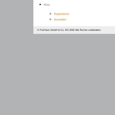
Meta
Registrieren
Anmelden
©
FreChem GmbH & Co. KG
2026 Alle Rechte vorbehalten